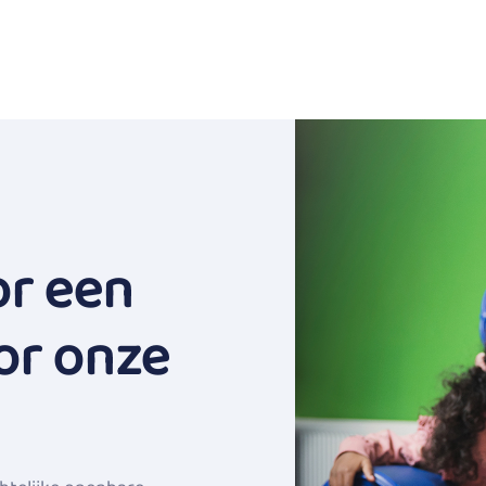
or een
or onze