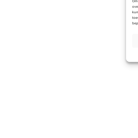
Om 
ove
kun
toe
bep