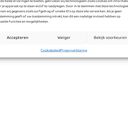
de beste ervaringen te bieden, gebruiken wij technologieën zoals cookies om informati
r je apparaat op te slaan en/of te raadplegen. Door in te stemmen met deze technologie
nen wij gegevens zoals surfgedrag of unieke ID's op deze site verwerken. Als je geen
stemming geeft of uw toestemming intrekt, kan dit een nadelige invloed hebben op
aalde functies en mogelijkheden.
Accepteren
Weiger
Bekijk voorkeuren
Cookiebeleid
Privacyverklaring