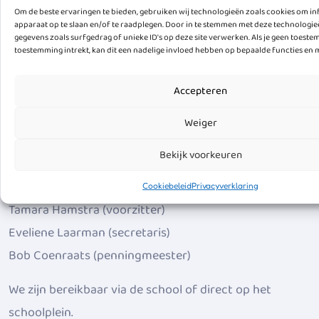
Vrijwillige ouderbijdrage
Om de beste ervaringen te bieden, gebruiken wij technologieën zoals cookies om in
apparaat op te slaan en/of te raadplegen. Door in te stemmen met deze technologi
Stichting 11VA beheert het geld van sponsoring en de
gegevens zoals surfgedrag of unieke ID's op deze site verwerken. Als je geen toest
toestemming intrekt, kan dit een nadelige invloed hebben op bepaalde functies en 
vrijwillige ouderbijdrage voor activiteiten die
georganiseerd worden voor leerlingen van De
Accepteren
Arendshorst. In overleg met de school stelt de
Weiger
stichting de hoogte van de ouderbijdrage voor.
Bekijk voorkeuren
Statutair is de stichting bestuurd door drie ouders van
school:
Cookiebeleid
Privacyverklaring
Tamara Hamstra (voorzitter)
Eveliene Laarman (secretaris)
Bob Coenraats (penningmeester)
We zijn bereikbaar via de school of direct op het
schoolplein.